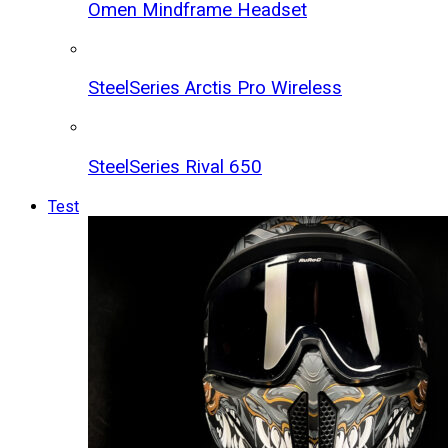
Omen Mindframe Headset
SteelSeries Arctis Pro Wireless
SteelSeries Rival 650
Test