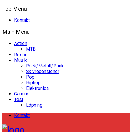
Top Menu
Kontakt
Main Menu
Action
MTB
Resor
Musik
Rock/Metall/Punk
Skivrecensioner
Pop
Hiphop
Elektronica
Gaming
Test
Löpning
Kontakt