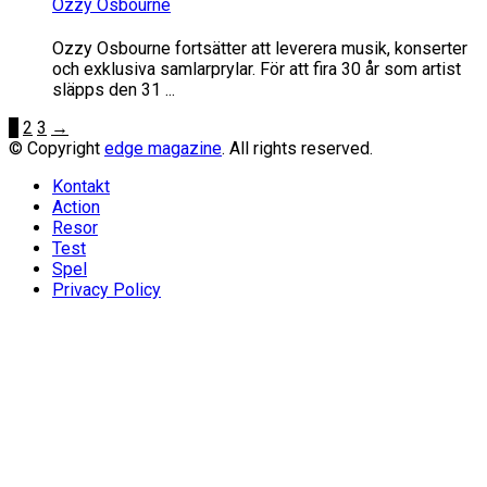
Ozzy Osbourne
Ozzy Osbourne fortsätter att leverera musik, konserter
och exklusiva samlarprylar. För att fira 30 år som artist
släpps den 31 ...
1
2
3
→
© Copyright
edge magazine
. All rights reserved.
Kontakt
Action
Resor
Test
Spel
Privacy Policy