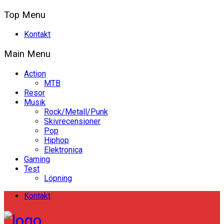
Top Menu
Kontakt
Main Menu
Action
MTB
Resor
Musik
Rock/Metall/Punk
Skivrecensioner
Pop
Hiphop
Elektronica
Gaming
Test
Löpning
Kontakt