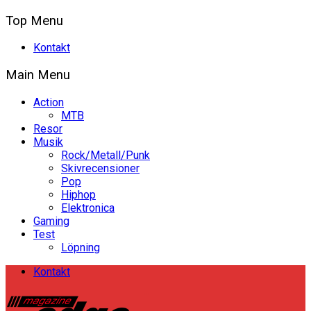
Top Menu
Kontakt
Main Menu
Action
MTB
Resor
Musik
Rock/Metall/Punk
Skivrecensioner
Pop
Hiphop
Elektronica
Gaming
Test
Löpning
Kontakt