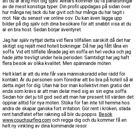
att du är ärlig mot dig själv. Annars kommer du få påhälsningar
av de mest konstiga typer. Din profil uppdagas på sidan över
hur många nej tack du har givit och hur många du har tagit i
mot. När du senast var online osv. Du kan även lägga upp
bilder på dig själv och dina besökare för att snabbt visa at du
är en bra host. Sedan börjar äventyret.
Jag har själv nyttjat detta vid flera tillfällen särskilt då det har
skitigt sig rejält med hotell bokningar. Då har jag fått låna en
soffa. Vid ett tillfälle lånade jag en soffa en hel vecka och jag
hade jätte trevligt under hela perioden. Samtidigt har jag haft
flera besök av olika kvalitet. Men spännande möten.
Helt klart är att du inte får vara människorädd eller rädd för
kontakt. Är du personen som föredrar att bo bra på hotell så är
detta inget för dig. Utan här bor man kollektivt men gratis det
enda som krävs är att man delar med sig av sin egna soffa.
Sedan hör det ju till god sed att man har present till värden det
öppnar alltid för nya möten. Stöka för fan inte till hemma hos
andra de skapar ganska fort irritation. Gör rent i kröken, städa
rent handfatet efter rakning så blir du poppis.
Besök
www.couchsurfing.com
och regga dig och du kommer få en
helt ny vinkling av dina kommande resor.