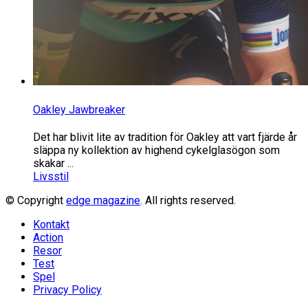
Oakley Jawbreaker
Det har blivit lite av tradition för Oakley att vart fjärde år
släppa ny kollektion av highend cykelglasögon som
skakar ...
Livsstil
© Copyright
edge magazine
. All rights reserved.
Kontakt
Action
Resor
Test
Spel
Privacy Policy