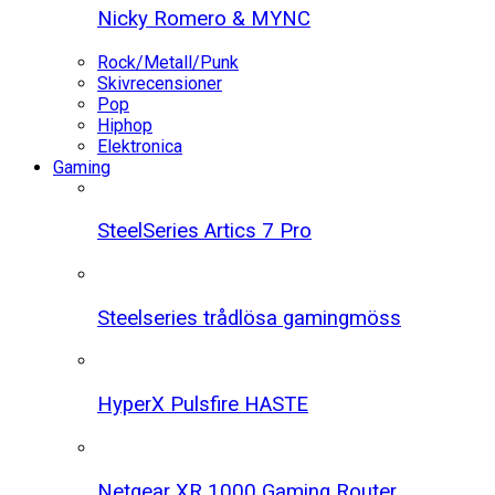
Nicky Romero & MYNC
Rock/Metall/Punk
Skivrecensioner
Pop
Hiphop
Elektronica
Gaming
SteelSeries Artics 7 Pro
Steelseries trådlösa gamingmöss
HyperX Pulsfire HASTE
Netgear XR 1000 Gaming Router