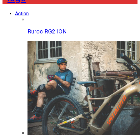
Action
Ruroc RG2 ION