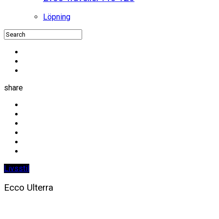
Löpning
share
Livsstil
Ecco Ulterra