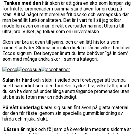
Tanken med den
här skon är att göra en sko som lämpar sig
för frilufts-promenader i samma stund även för en dag på
stan. Alltså något mitt emellan fritidssko och vardagssko där
man behållit funktionaliteten. Det är i vart fall så jag tolkar
modellen även om man direkt översätter namnet Ulterra till
ultra jord. Vilket jag tolkar som en universalsko.
Skon ser bra ut även till jeans, och är en lätt historia som
namnet antyder. Skorna är mjuka direkt ur lådan vilket har blivit
Eccos signum. Det betyder är att du inte behöver “gå in dem”
som med många andra skor i samma kategori.
Sulan är hård
och stabil i sidled och förebygger att trampa
snett samtidigt som den fördelar trycket bra, vilket att gör att
du kan ha dem på under långa ansträngande promenader utan
att belasta foten mer än nödvändigt.
På vått underlag
klarar sig sulan fint även på glatta material
där den får fäste igenom sin speciella gummiblandning av
hårda och mjuka skikt.
Lästen är mjuk
och följsam på överdelen medens sidorna är