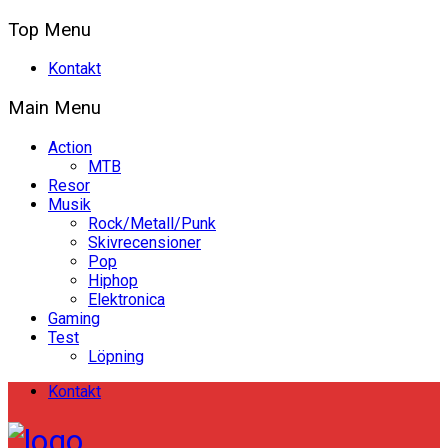
Top Menu
Kontakt
Main Menu
Action
MTB
Resor
Musik
Rock/Metall/Punk
Skivrecensioner
Pop
Hiphop
Elektronica
Gaming
Test
Löpning
Kontakt