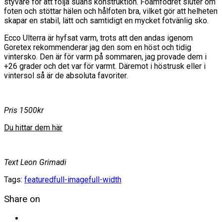
styvare för att följa suans konstruktion. Foamfodret sluter om
foten och stöttar hälen och hålfoten bra, vilket gör att helheten
skapar en stabil, lätt och samtidigt en mycket fotvänlig sko.
Ecco Ulterra är hyfsat varm, trots att den andas igenom
Goretex rekommenderar jag den som en höst och tidig
vintersko. Den är för varm på sommaren, jag provade dem i
+26 grader och det var för varmt. Däremot i höstrusk eller i
vintersol så är de absoluta favoriter.
Pris 1500kr
Du hittar dem här
Text Leon Grimadi
Tags:
featured
full-image
full-width
Share on