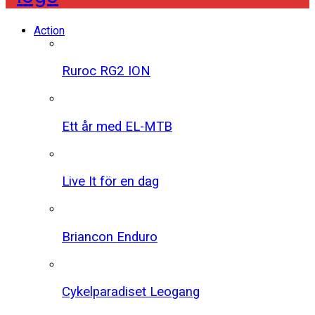
Action
Ruroc RG2 ION
Ett år med EL-MTB
Live It för en dag
Briancon Enduro
Cykelparadiset Leogang