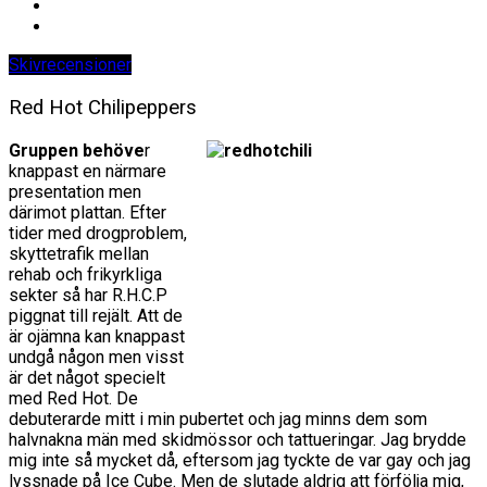
Skivrecensioner
Red Hot Chilipeppers
Gruppen behöve
r
knappast en närmare
presentation men
därimot plattan. Efter
tider med drogproblem,
skyttetrafik mellan
rehab och frikyrkliga
sekter så har R.H.C.P
piggnat till rejält. Att de
är ojämna kan knappast
undgå någon men visst
är det något specielt
med Red Hot. De
debuterarde mitt i min pubertet och jag minns dem som
halvnakna män med skidmössor och tattueringar. Jag brydde
mig inte så mycket då, eftersom jag tyckte de var gay och jag
lyssnade på Ice Cube. Men de slutade aldrig att förfölja mig,