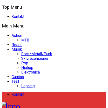
Top Menu
Kontakt
Main Menu
Action
MTB
Resor
Musik
Rock/Metall/Punk
Skivrecensioner
Pop
Hiphop
Elektronica
Gaming
Test
Löpning
Kontakt