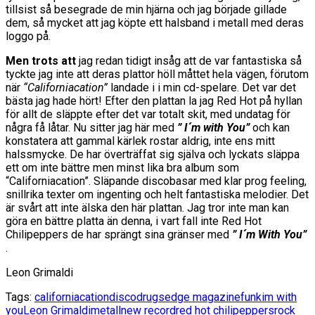
tillsist så besegrade de min hjärna och jag började gillade
dem, så mycket att jag köpte ett halsband i metall med deras
loggo på.
Men trots att
jag redan tidigt insåg att de var fantastiska så
tyckte jag inte att deras plattor höll måttet hela vägen, förutom
när
“Californiacation”
landade i i min cd-spelare. Det var det
bästa jag hade hört! Efter den plattan la jag Red Hot på hyllan
för allt de släppte efter det var totalt skit, med undatag för
några få låtar. Nu sitter jag här med
” I´m with You”
och kan
konstatera att gammal kärlek rostar aldrig, inte ens mitt
halssmycke. De har överträffat sig själva och lyckats släppa
ett om inte bättre men minst lika bra album som
“Californiacation”. Släpande discobasar med klar prog feeling,
snillrika texter om ingenting och helt fantastiska melodier. Det
är svårt att inte älska den här plattan. Jag tror inte man kan
göra en bättre platta än denna, i vart fall inte Red Hot
Chilipeppers de har sprängt sina gränser med
” I´m With You”
.
Leon Grimaldi
Tags:
californiacation
disco
drugs
edge magazine
funk
im with
you
Leon Grimaldi
metall
new record
red hot chilipeppers
rock