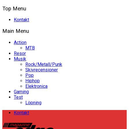
Top Menu
Kontakt
Main Menu
Action
MTB
Resor
Musik
Rock/Metall/Punk
Skivrecensioner
Pop
Hiphop
Elektronica
Gaming
Test
Löpning
Kontakt