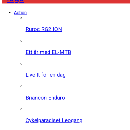
Action
Ruroc RG2 ION
Ett år med EL-MTB
Live It för en dag
Briancon Enduro
Cykelparadiset Leogang