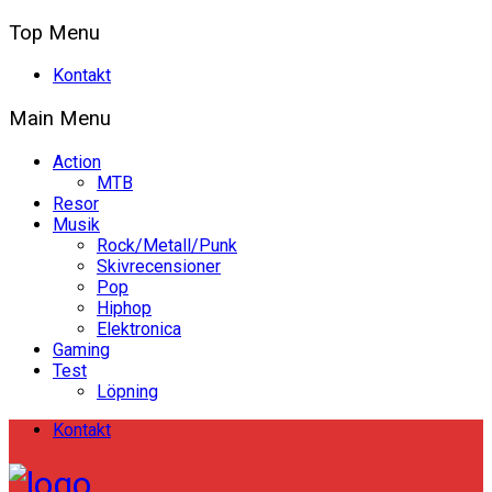
Top Menu
Kontakt
Main Menu
Action
MTB
Resor
Musik
Rock/Metall/Punk
Skivrecensioner
Pop
Hiphop
Elektronica
Gaming
Test
Löpning
Kontakt