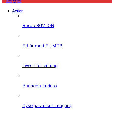
Action
Ruroc RG2 ION
Ett år med EL-MTB
Live It för en dag
Briancon Enduro
Cykelparadiset Leogang