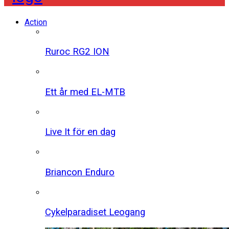
Action
Ruroc RG2 ION
Ett år med EL-MTB
Live It för en dag
Briancon Enduro
Cykelparadiset Leogang