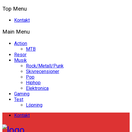
Top Menu
Kontakt
Main Menu
Action
MTB
Resor
Musik
Rock/Metall/Punk
Skivrecensioner
Pop
Hiphop
Elektronica
Gaming
Test
Löpning
Kontakt