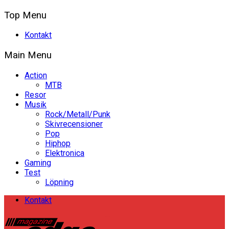
Top Menu
Kontakt
Main Menu
Action
MTB
Resor
Musik
Rock/Metall/Punk
Skivrecensioner
Pop
Hiphop
Elektronica
Gaming
Test
Löpning
Kontakt