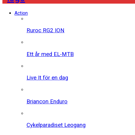
Action
Ruroc RG2 ION
Ett år med EL-MTB
Live It för en dag
Briancon Enduro
Cykelparadiset Leogang