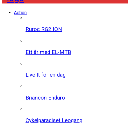
Action
Ruroc RG2 ION
Ett år med EL-MTB
Live It för en dag
Briancon Enduro
Cykelparadiset Leogang