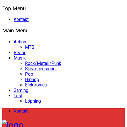
Top Menu
Kontakt
Main Menu
Action
MTB
Resor
Musik
Rock/Metall/Punk
Skivrecensioner
Pop
Hiphop
Elektronica
Gaming
Test
Löpning
Kontakt