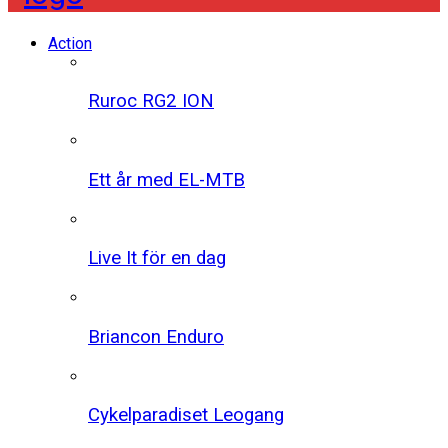
Action
Ruroc RG2 ION
Ett år med EL-MTB
Live It för en dag
Briancon Enduro
Cykelparadiset Leogang