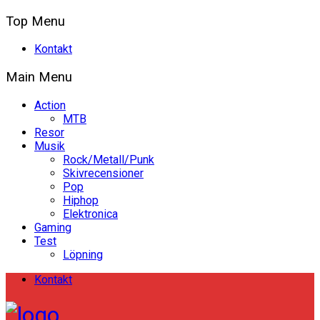
Top Menu
Kontakt
Main Menu
Action
MTB
Resor
Musik
Rock/Metall/Punk
Skivrecensioner
Pop
Hiphop
Elektronica
Gaming
Test
Löpning
Kontakt