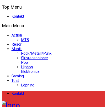
Top Menu
Kontakt
Main Menu
Action
MTB
Resor
Musik
Rock/Metall/Punk
Skivrecensioner
Pop
Hiphop
Elektronica
Gaming
Test
Löpning
Kontakt