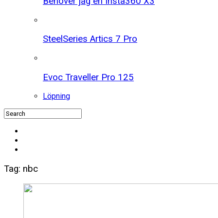
Behöver jag en Insta360 X3
SteelSeries Artics 7 Pro
Evoc Traveller Pro 125
Löpning
Tag: nbc