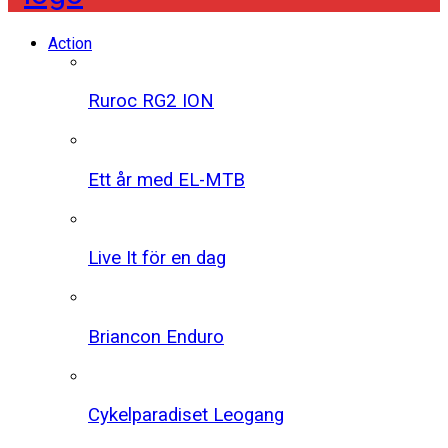
Action
Ruroc RG2 ION
Ett år med EL-MTB
Live It för en dag
Briancon Enduro
Cykelparadiset Leogang