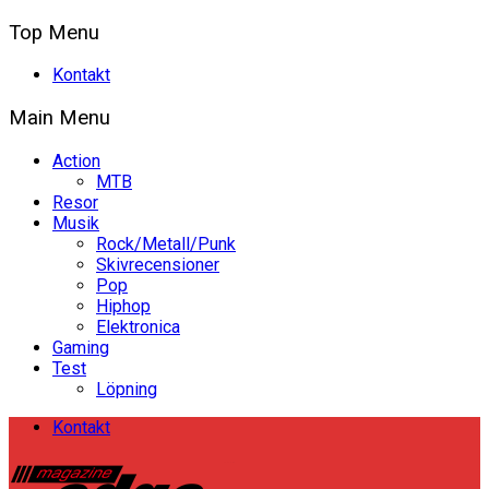
Top Menu
Kontakt
Main Menu
Action
MTB
Resor
Musik
Rock/Metall/Punk
Skivrecensioner
Pop
Hiphop
Elektronica
Gaming
Test
Löpning
Kontakt