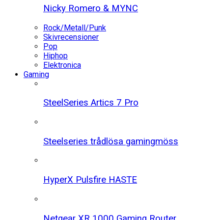
Nicky Romero & MYNC
Rock/Metall/Punk
Skivrecensioner
Pop
Hiphop
Elektronica
Gaming
SteelSeries Artics 7 Pro
Steelseries trådlösa gamingmöss
HyperX Pulsfire HASTE
Netgear XR 1000 Gaming Router