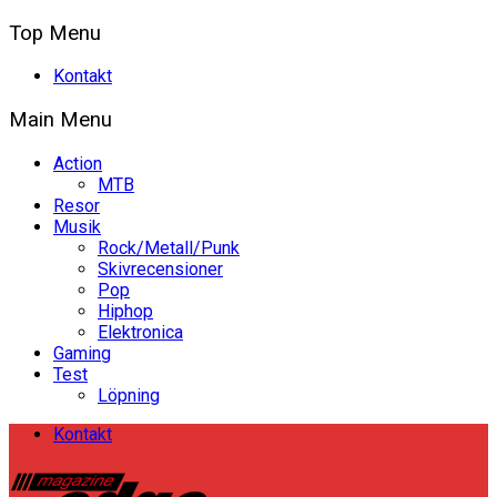
Top Menu
Kontakt
Main Menu
Action
MTB
Resor
Musik
Rock/Metall/Punk
Skivrecensioner
Pop
Hiphop
Elektronica
Gaming
Test
Löpning
Kontakt