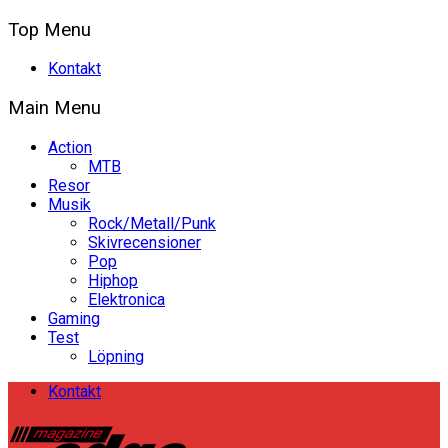
Top Menu
Kontakt
Main Menu
Action
MTB
Resor
Musik
Rock/Metall/Punk
Skivrecensioner
Pop
Hiphop
Elektronica
Gaming
Test
Löpning
Kontakt