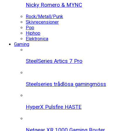
Nicky Romero & MYNC
Rock/Metall/Punk
Skivrecensioner
Pop
Hiphop
Elektronica
Gaming
SteelSeries Artics 7 Pro
Steelseries trådlösa gamingmöss
HyperX Pulsfire HASTE
Netgear XR 1000 Gaming Router