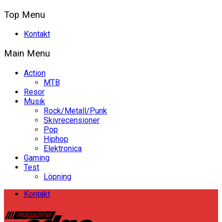
Top Menu
Kontakt
Main Menu
Action
MTB
Resor
Musik
Rock/Metall/Punk
Skivrecensioner
Pop
Hiphop
Elektronica
Gaming
Test
Löpning
Kontakt