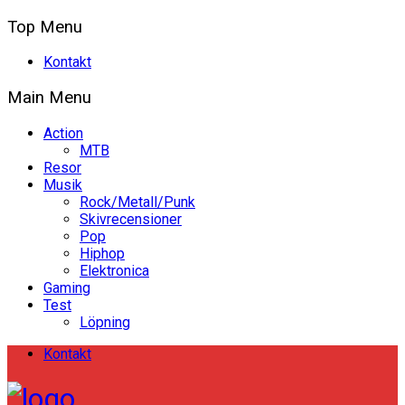
Top Menu
Kontakt
Main Menu
Action
MTB
Resor
Musik
Rock/Metall/Punk
Skivrecensioner
Pop
Hiphop
Elektronica
Gaming
Test
Löpning
Kontakt