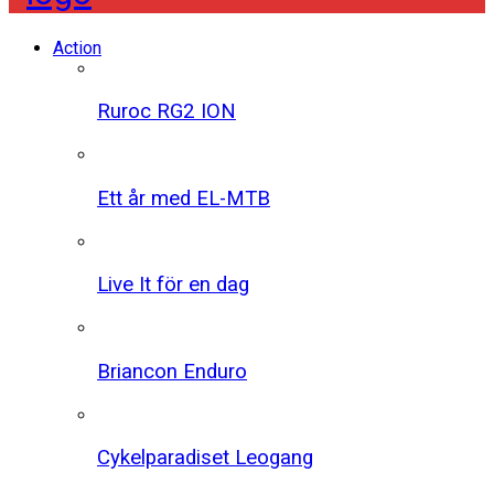
Action
Ruroc RG2 ION
Ett år med EL-MTB
Live It för en dag
Briancon Enduro
Cykelparadiset Leogang