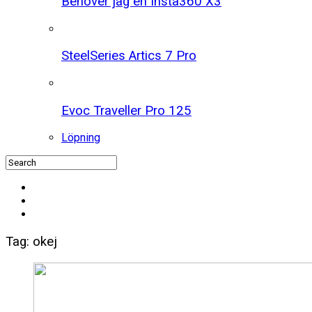
Behöver jag en Insta360 X3
SteelSeries Artics 7 Pro
Evoc Traveller Pro 125
Löpning
Tag: okej