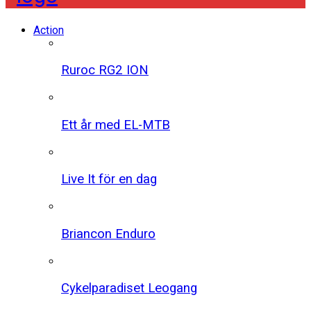
Action
Ruroc RG2 ION
Ett år med EL-MTB
Live It för en dag
Briancon Enduro
Cykelparadiset Leogang