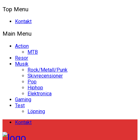
Top Menu
Kontakt
Main Menu
Action
MTB
Resor
Musik
Rock/Metall/Punk
Skivrecensioner
Pop
Hiphop
Elektronica
Gaming
Test
Löpning
Kontakt