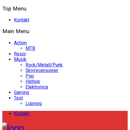
Top Menu
Kontakt
Main Menu
Action
MTB
Resor
Musik
Rock/Metall/Punk
Skivrecensioner
Pop
Hiphop
Elektronica
Gaming
Test
Löpning
Kontakt