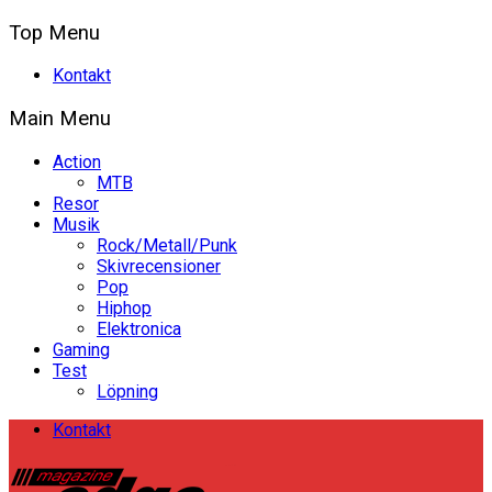
Top Menu
Kontakt
Main Menu
Action
MTB
Resor
Musik
Rock/Metall/Punk
Skivrecensioner
Pop
Hiphop
Elektronica
Gaming
Test
Löpning
Kontakt