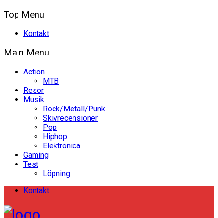
Top Menu
Kontakt
Main Menu
Action
MTB
Resor
Musik
Rock/Metall/Punk
Skivrecensioner
Pop
Hiphop
Elektronica
Gaming
Test
Löpning
Kontakt