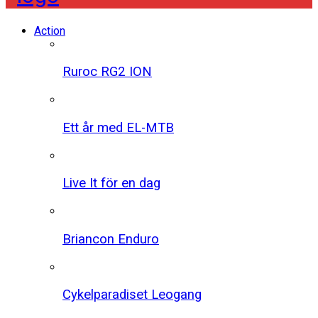
Action
Ruroc RG2 ION
Ett år med EL-MTB
Live It för en dag
Briancon Enduro
Cykelparadiset Leogang