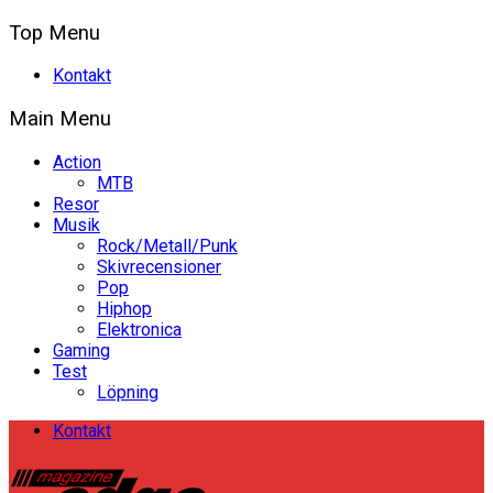
Top Menu
Kontakt
Main Menu
Action
MTB
Resor
Musik
Rock/Metall/Punk
Skivrecensioner
Pop
Hiphop
Elektronica
Gaming
Test
Löpning
Kontakt