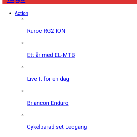
Action
Ruroc RG2 ION
Ett år med EL-MTB
Live It för en dag
Briancon Enduro
Cykelparadiset Leogang