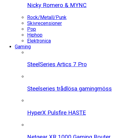
Nicky Romero & MYNC
Rock/Metall/Punk
Skivrecensioner
Pop
Hiphop
Elektronica
Gaming
SteelSeries Artics 7 Pro
Steelseries trådlösa gamingmöss
HyperX Pulsfire HASTE
Netgear XR 1000 Gaming Router