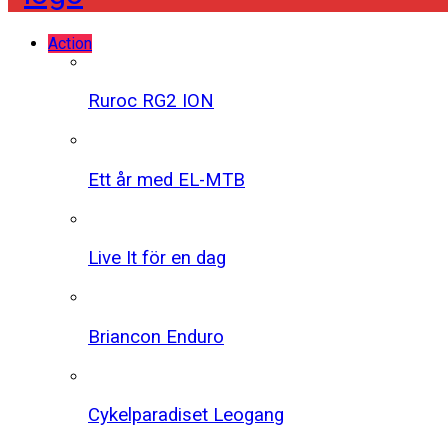
Action
Ruroc RG2 ION
Ett år med EL-MTB
Live It för en dag
Briancon Enduro
Cykelparadiset Leogang