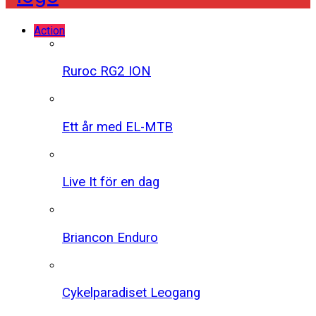
Action
Ruroc RG2 ION
Ett år med EL-MTB
Live It för en dag
Briancon Enduro
Cykelparadiset Leogang