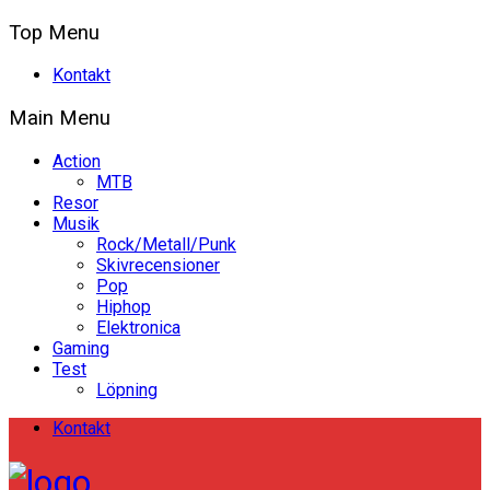
Top Menu
Kontakt
Main Menu
Action
MTB
Resor
Musik
Rock/Metall/Punk
Skivrecensioner
Pop
Hiphop
Elektronica
Gaming
Test
Löpning
Kontakt