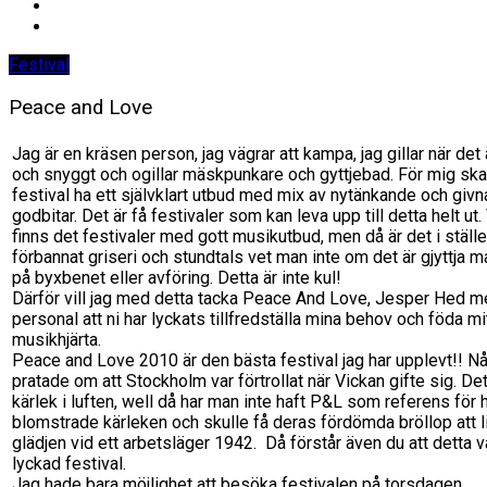
Festival
Peace and Love
Jag är en kräsen person, jag vägrar att kampa, jag gillar när det 
och snyggt och ogillar mäskpunkare och gyttjebad. För mig ska
festival ha ett självklart utbud med mix av nytänkande och givn
godbitar. Det är få festivaler som kan leva upp till detta helt ut.
finns det festivaler med gott musikutbud, men då är det i ställe
förbannat griseri och stundtals vet man inte om det är gjyttja m
på byxbenet eller avföring. Detta är inte kul!
Därför vill jag med detta tacka Peace And Love, Jesper Hed 
personal att ni har lyckats tillfredställa mina behov och föda mi
musikhjärta.
Peace and Love 2010 är den bästa festival jag har upplevt!! N
pratade om att Stockholm var förtrollat när Vickan gifte sig. Det
kärlek i luften, well då har man inte haft P&L som referens för 
blomstrade kärleken och skulle få deras fördömda bröllop att l
glädjen vid ett arbetsläger 1942. Då förstår även du att detta v
lyckad festival.
Jag hade bara möjlighet att besöka festivalen på torsdagen