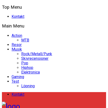
Top Menu
Kontakt
Main Menu
Action
MTB
Resor
Musik
Rock/Metall/Punk
Skivrecensioner
Pop
Hiphop
Elektronica
Gaming
Test
Löpning
Kontakt