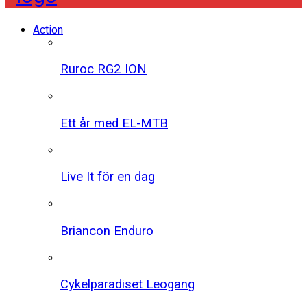
Action
Ruroc RG2 ION
Ett år med EL-MTB
Live It för en dag
Briancon Enduro
Cykelparadiset Leogang