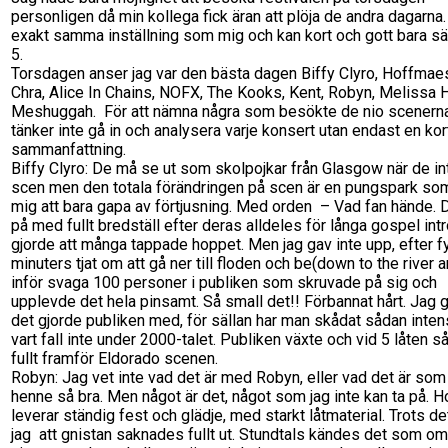
personligen då min kollega fick äran att plöja de andra dagarna
exakt samma inställning som mig och kan kort och gott bara sä
5.
Torsdagen anser jag var den bästa dagen Biffy Clyro, Hoffmae
Chra, Alice In Chains, NOFX, The Kooks, Kent, Robyn, Melissa 
Meshuggah. För att nämna några som besökte de nio scenern
tänker inte gå in och analysera varje konsert utan endast en kor
sammanfattning.
Biffy Clyro: De må se ut som skolpojkar från Glasgow när de in
scen men den totala förändringen på scen är en pungspark som
mig att bara gapa av förtjusning. Med orden – Vad fan hände. 
på med fullt bredställ efter deras alldeles för långa gospel intr
gjorde att många tappade hoppet. Men jag gav inte upp, efter f
minuters tjat om att gå ner till floden och be(down to the river 
inför svaga 100 personer i publiken som skruvade på sig och
upplevde det hela pinsamt. Så small det!! Förbannat hårt. Jag
det gjorde publiken med, för sällan har man skådat sådan intens
vart fall inte under 2000-talet. Publiken växte och vid 5 låten s
fullt framför Eldorado scenen.
Robyn: Jag vet inte vad det är med Robyn, eller vad det är som
henne så bra. Men något är det, något som jag inte kan ta på. H
leverar ständig fest och glädje, med starkt låtmaterial. Trots de
jag att gnistan saknades fullt ut. Stundtals kändes det som om