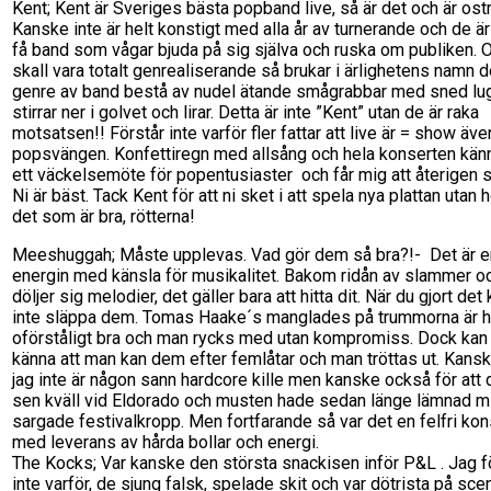
Kent; Kent är Sveriges bästa popband live, så är det och är ost
Kanske inte är helt konstigt med alla år av turnerande och de är
få band som vågar bjuda på sig själva och ruska om publiken.
skall vara totalt genrealiserande så brukar i ärlighetens namn 
genre av band bestå av nudel ätande smågrabbar med sned l
stirrar ner i golvet och lirar. Detta är inte ”Kent” utan de är raka
motsatsen!! Förstår inte varför fler fattar att live är = show äv
popsvängen. Konfettiregn med allsång och hela konserten kä
ett väckelsemöte för popentusiaster och får mig att återigen 
Ni är bäst. Tack Kent för att ni sket i att spela nya plattan utan höl
det som är bra, rötterna!
Meeshuggah; Måste upplevas. Vad gör dem så bra?!- Det är en
energin med känsla för musikalitet. Bakom ridån av slammer oc
döljer sig melodier, det gäller bara att hitta dit. När du gjort det
inte släppa dem. Tomas Haake´s manglades på trummorna är h
oförståligt bra och man rycks med utan kompromiss. Dock kan 
känna att man kan dem efter femlåtar och man tröttas ut. Kanske
jag inte är någon sann hardcore kille men kanske också för att 
sen kväll vid Eldorado och musten hade sedan länge lämnad m
sargade festivalkropp. Men fortfarande så var det en felfri kon
med leverans av hårda bollar och energi.
The Kocks; Var kanske den största snackisen inför P&L . Jag f
inte varför, de sjung falsk, spelade skit och var dötrista på sce