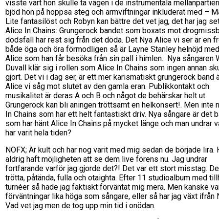
visste vart hon skulle ta vägen i de instrumentala mellanpartier
bjöd hon på hoppsa steg och armviftningar inkluderat med – Mår
Lite fantasilöst och Robyn kan bättre det vet jag, det har jag set
Alice In Chains: Grungerock bandet som boxats mot drogmiss
dödsfall har rest sig från det döda. Det Nya Alice vi ser är en fr
både öga och öra förmodligen så är Layne Stanley helnöjd me
Alice som han får besöka från sin pall i himlen. Nya sångaren 
Duvall klär sig i rollen som Alice In Chains som ingen annan sk
gjort. Det vi i dag ser, är ett mer karismatiskt grungerock band 
Alice vi såg mot slutet av den gamla eran. Publikkontakt och
musikalitet är deras A och B och något de behärskar helt ut.
Grungerock kan bli aningen tröttsamt en helkonsert!. Men inte 
In Chains som har ett helt fantastiskt driv. Nya sångare är det 
som har hänt Alice In Chains på mycket länge och man undrar v
har varit hela tiden?
NOFX; Är kult och har nog varit med mig sedan de började lira.
aldrig haft möjligheten att se dem live förens nu. Jag undrar
fortfarande varför jag gjorde det?! Det var ett stort misstag. De
trötta, påtända, fulla och otaighta. Efter 11 studioalbum med til
turnéer så hade jag faktiskt förväntat mig mera. Men kanske va
förväntningar lika höga som sångare, eller så har jag växt ifrån
Vad vet jag men de tog upp min tid i onödan.