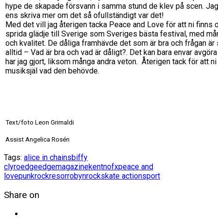
hype de skapade försvann i samma stund de klev på scen. Jag v
ens skriva mer om det så ofullständigt var det!
Med det vill jag återigen tacka Peace and Love för att ni finns 
sprida glädje till Sverige som Sveriges bästa festival, med må
och kvalitet. De dåliga framhävde det som är bra och frågan är
alltid – Vad är bra och vad är dåligt?. Det kan bara envar avgör
har jag gjort, liksom många andra veton. Återigen tack för att n
musiksjäl vad den behövde.
Text/foto Leon Grimaldi
Assist Angelica Rosén
Tags:
alice in chains
biffy
clyro
edge
edgemagazine
kent
nofx
peace and
love
punkrock
resor
robyn
rock
skate actionsport
Share on