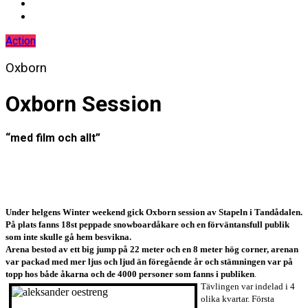
Action
Oxborn
Oxborn Session
“med film och allt”
Under helgens Winter weekend gick Oxborn session av Stapeln i Tandådalen.
På plats fanns 18st peppade snowboardåkare och en förväntansfull publik
som inte skulle gå hem besvikna.
Arena bestod av ett big jump på 22 meter och en 8 meter hög corner, arenan
var packad med mer ljus och ljud än föregående år och stämningen var på
topp hos både åkarna och de 4000 personer som fanns i publiken
.
Tävlingen var indelad i 4
olika kvartar. Första