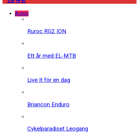
Action
Ruroc RG2 ION
Ett år med EL-MTB
Live It för en dag
Briancon Enduro
Cykelparadiset Leogang