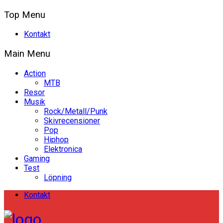
Top Menu
Kontakt
Main Menu
Action
MTB
Resor
Musik
Rock/Metall/Punk
Skivrecensioner
Pop
Hiphop
Elektronica
Gaming
Test
Löpning
Kontakt