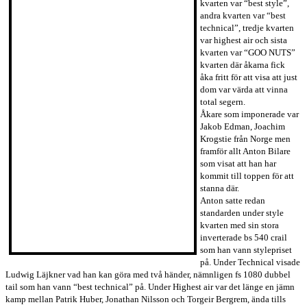
kvarten var “best style”,
andra kvarten var “best
technical”, tredje kvarten
var highest air och sista
kvarten var “GOO NUTS”
kvarten där åkarna fick
åka fritt för att visa att just
dom var värda att vinna
total segern.
Åkare som imponerade var
Jakob Edman, Joachim
Krogstie från Norge men
framför allt Anton Bilare
som visat att han har
kommit till toppen för att
stanna där.
Anton satte redan
standarden under style
kvarten med sin stora
inverterade bs 540 crail
som han vann stylepriset
på. Under Technical visade
Ludwig Läjkner vad han kan göra med två händer, nämnligen fs 1080 dubbel
tail som han vann “best technical” på. Under Highest air var det länge en jämn
kamp mellan Patrik Huber, Jonathan Nilsson och Torgeir Bergrem, ända tills