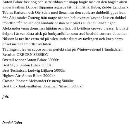
Anton Bilare fick nog och satte ribban ett snäpp högre med en den högsta airen
under kvällen. Dubbel flipparna regnade tätt från Patrik Huber, Zebbe Landmark
Tobias Karlsson och Ole Schie med flera, men den coolaste dubbelflippen kom
från Aleksander Östreng från norge när han helt oväntat kastade loss en dubbel
frontflip från nollen och landade nästan helt platt i slutet av landningen.
Aleksander vann domarnas hjärtan och fick bli kvällens crowed pleaser. Ett nytt
delpris i år var bästa trick på Junkyardbilen som stod bredvid cornern. Jonathan
Nilsson la ner lite extra tid på bilen under slutet av tävlingen och knep därav
priset med en frontflip av bilen.
Tävlingen blev en succe och en perfekt slut på Winterweekend i Tandådalen.
Resultat:OXBORN SESSION
Overall winner Anton Bilare 30000:-
Best Style: Anton Bilare 5000kr
Best Technical: Ludwig Läjkner 5000kr
Highest Air: Anton Bilare 5000kr
Crowed Pleaser: Aleksander Oestreng 5000kr
Best trick Junkyardbilen: Jonathan Nilsson 5000kr
foto
Daniel Cohn