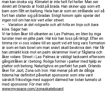
man kan önska sig. Klimatet är inte helt fel heller. Man ser
direkt att Orlando är född på bräda. Han skiner upp som ett
barn som fått en ballong. Hela han är som en strålande sol så
fort han ställer sig på brädan. Enligt honom själv spelar det
ingen roll om han kör vert eller street.
– Variation är det roligaste och att hitta en linje och bara
köra
. Säger han
Vi tar bilen åker till utkanten av Las Palmas, en liten by inga
turister men en jätte park. Här kör han loss på riktigt. Efter en
timma rör vi oss vidare till en spott vid ett torg vars formation
är som en halv bowl om man snävt skall beskriva den. Här får
han utmärkt kick mot en palm skrämmer livet ur fåglarna och
åker vidare. Street i Las Palmas är väldigt tacksamt eftersom
gångstråken är i betong. Roliga former i parker med hjälp av
plattor och betong. Naturligtvis en perfekt fun park. Orlando
åker för Jazt, Zona och Iron. Han menar på att de dåliga
tiderna har definitivt påverkat sponsorer som inte varit
särskilt frikostiga med support därmed har listan tunnats ut
med sponsorer. För mer info
www.myspace.com/zonaskateboard