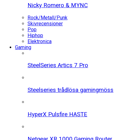
Nicky Romero & MYNC
Rock/Metall/Punk
Skivrecensioner
Pop
Hiphop
Elektronica
Gaming
SteelSeries Artics 7 Pro
Steelseries trådlösa gamingmöss
HyperX Pulsfire HASTE
Netgear XR 1000 Gaming Router