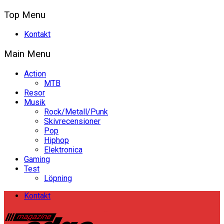
Top Menu
Kontakt
Main Menu
Action
MTB
Resor
Musik
Rock/Metall/Punk
Skivrecensioner
Pop
Hiphop
Elektronica
Gaming
Test
Löpning
Kontakt