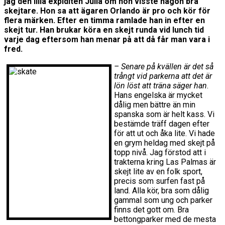
jag den lilla expiditen Julia om hon visste någon bra
skejtare. Hon sa att ägaren Orlando är pro och kör för
flera märken. Efter en timma ramlade han in efter en
skejt tur. Han brukar köra en skejt runda vid lunch tid
varje dag eftersom han menar på att då får man vara i
fred.
– Senare på kvällen är det så
trångt vid parkerna att det är
lön löst att träna säger han
.
Hans engelska är mycket
dålig men bättre än min
spanska som är helt kass. Vi
bestämde träff dagen efter
för att ut och åka lite. Vi hade
en grym heldag med skejt på
topp nivå. Jag förstod att i
trakterna kring Las Palmas är
skejt lite av en folk sport,
precis som surfen fast på
land. Alla kör, bra som dålig
gammal som ung och parker
finns det gott om. Bra
bettongparker med de mesta