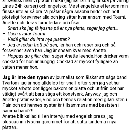
är svensk men vi pratar finska (jag har lärt mig finska på Viking
Lines 24h kurser) och engelska. Mest engelska eftersom min
finska inte är så bra. Vi plåtar några snabba bilder och helt
plötsligt försvinner alla och jag sitter kvar ensam med Toumi,
Anette och deras turnéledare och fikar.
– Snart ska jag få lyssna på er nya platta, säger jag glatt…
– Usch svarar Toumi
– Vadå gillar du inte nya plattan?
– Jag är redan trött på den,
ler han och reser sig och så
försvinner även han. Jag är ensam kvar med Anette.
– Hoppas du gillar den
, säger Anette leende.Hon dricker varm
choklad för hon är hungrig. Choklad är mycket fylligare än
vatten menar hon.
Jag är inte den typen
av journalist som älskar att såga band.
Tvärtom, jag är nog alldeles för snäll, efter som jag vet hur
mycket arbete det ligger bakom en platta och utifrån det har
väldigt svårt att bara såga ett konstverk. Anyway, jag och
Anette pratar väder, vind och hennes relation med gitarristen i
Pain och att hennes syster är tillsammans med basisten i
samma band?!!
Anette blir kallad till en intervju med engelsk press, jag
slussas in i lyssningsrummet för att sätta tänderna i nya
plattan..