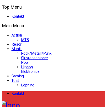
Top Menu
Kontakt
Main Menu
Action
MTB
Resor
Musik
Rock/Metall/Punk
Skivrecensioner
Pop
Hiphop
Elektronica
Gaming
Test
Löpning
Kontakt