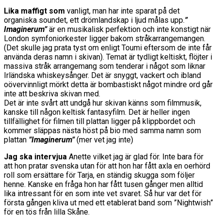
Lika maffigt som
vanligt, man har inte sparat på det
organiska soundet, ett drömlandskap i ljud målas upp.
”
Imaginerum”
är en musikalisk perfektion och inte konstigt när
London symfoniorkester ligger bakom stråkarrangemangen.
(Det skulle jag prata tyst om enligt Toumi eftersom de inte får
använda deras namn i skivan). Temat är tydligt keltiskt, flöjter i
massiva stråk arrangemang som tenderar i något som liknar
Irländska whiskeysånger. Det är snyggt, vackert och ibland
oövervinnligt mörkt detta är bombastiskt något mindre ord går
inte att beskriva skivan med.
Det är inte svårt att undgå hur skivan känns som filmmusik,
kanske till någon keltisk fantasyfilm. Det är heller ingen
tillfällighet för filmen till plattan ligger på klippbordet och
kommer släppas nästa höst på bio med samma namn som
plattan
”Imaginerum”
(mer vet jag inte)
Jag ska intervjua
Anette vilket jag är glad för. Inte bara för
att hon pratar svenska utan för att hon har fått axla en oerhörd
roll som ersättare för Tarja, en ständig skugga som följer
henne. Kanske en fråga hon har fått tusen gånger men alltid
lika intressant för en som inte vet svaret. Så hur var det för
första gången kliva ut med ett etablerat band som ”Nightwish”
för en tös från lilla Skåne.