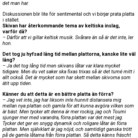
det man har.
Diskussionen blir lite för sentimental och vi börjar prata platta
i stället.
Skivan har återkommande tema av keltiska inslag,
varför då?
– Därför att vi gillar keltisk musik. Svårare än så är det inte, ler
hon.
Det tog ju hyfsad lång tid mellan plattorna, kanske lite väl
lång?
– Ja det tog lång tid men skivans låtar var klara mycket
tidigare. Men du vet saker ska fixas trixas så är det turné mitt i
allt också. Det är mycket som har skett mellan skivorna som
ätit upp tiden.
Känner du att detta är en bättre platta än förra?
– Jag vet inte, jag har liksom inte hunnit distansera mig
mellan nya plattan och gamla för att kunna avgöra vilken som
är bäst. Men tycker att denna är mer rockig, jag och Toumi
sjunger mer med varandra, förra plattan var det mest jag.
Tycker det ger en snygg dynamik och roligare låtar än förra
plattan. Men självklart är jag nöjd, och samtidigt ganska trött
på de gamla låtarna från förra plattan. Så detta känns fräscht