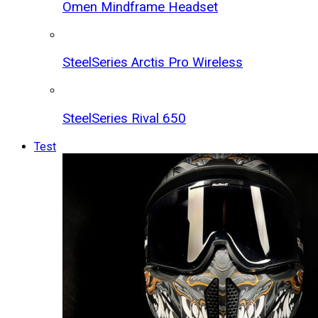
Omen Mindframe Headset
SteelSeries Arctis Pro Wireless
SteelSeries Rival 650
Test