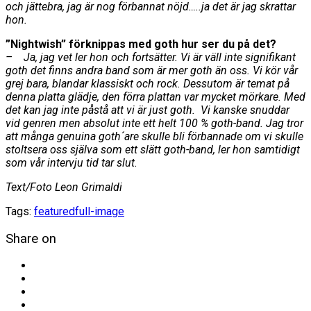
och jättebra, jag är nog förbannat nöjd…..ja det är jag skrattar
hon.
”Nightwish” förknippas med goth hur ser du på det?
– Ja, jag vet ler hon och fortsätter. Vi är väll inte signifikant
goth det finns andra band som är mer goth än oss. Vi kör vår
grej bara, blandar klassiskt och rock. Dessutom är temat på
denna platta glädje, den förra plattan var mycket mörkare. Med
det kan jag inte påstå att vi är just goth. Vi kanske snuddar
vid genren men absolut inte ett helt 100 % goth-band. Jag tror
att många genuina goth´are skulle bli förbannade om vi skulle
stoltsera oss själva som ett slätt goth-band, ler hon samtidigt
som vår intervju tid tar slut.
Text/Foto Leon Grimaldi
Tags:
featured
full-image
Share on