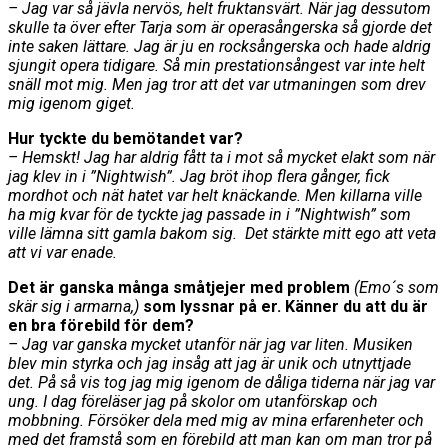
– Jag var så jävla nervös, helt fruktansvärt. När jag dessutom
skulle ta över efter Tarja som är operasångerska så gjorde det
inte saken lättare. Jag är ju en rocksångerska och hade aldrig
sjungit opera tidigare. Så min prestationsångest var inte helt
snäll mot mig. Men jag tror att det var utmaningen som drev
mig igenom giget.
Hur tyckte du bemötandet var?
– Hemskt! Jag har aldrig fått ta i mot så mycket elakt som när
jag klev in i ”Nightwish”. Jag bröt ihop flera gånger, fick
mordhot och nät hatet var helt knäckande. Men killarna ville
ha mig kvar för de tyckte jag passade in i ”Nightwish” som
ville lämna sitt gamla bakom sig. Det stärkte mitt ego att veta
att vi var enade.
Det är ganska många småtjejer med problem
(Emo´s som
skär sig i armarna,)
som lyssnar på er. Känner du att du är
en bra förebild för dem?
– Jag var ganska mycket utanför när jag var liten. Musiken
blev min styrka och jag insåg att jag är unik och utnyttjade
det. På så vis tog jag mig igenom de dåliga tiderna när jag var
ung. I dag föreläser jag på skolor om utanförskap och
mobbning. Försöker dela med mig av mina erfarenheter och
med det framstå som en förebild att man kan om man tror på