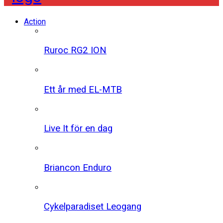
Action
Ruroc RG2 ION
Ett år med EL-MTB
Live It för en dag
Briancon Enduro
Cykelparadiset Leogang