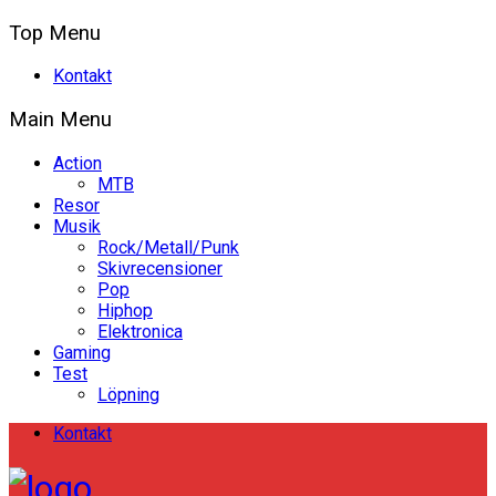
Top Menu
Kontakt
Main Menu
Action
MTB
Resor
Musik
Rock/Metall/Punk
Skivrecensioner
Pop
Hiphop
Elektronica
Gaming
Test
Löpning
Kontakt