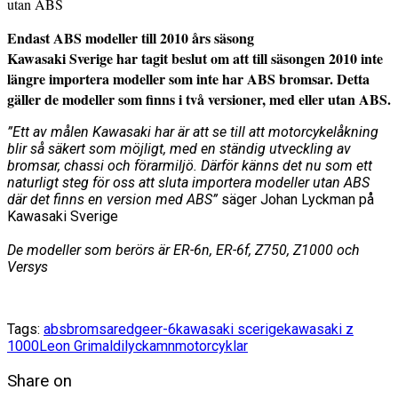
utan ABS
Endast ABS modeller till 2010 års säsong
Kawasaki Sverige har tagit beslut om att till säsongen 2010 inte
längre importera modeller som inte har ABS bromsar. Detta
gäller de modeller som finns i två versioner, med eller utan ABS.
”Ett av målen Kawasaki har är att se till att motorcykelåkning
blir så säkert som möjligt, med en ständig utveckling av
bromsar, chassi och förarmiljö. Därför känns det nu som ett
naturligt steg för oss att sluta importera modeller utan ABS
där det finns en version med ABS”
säger Johan Lyckman på
Kawasaki Sverige
De modeller som berörs är ER-6n, ER-6f, Z750, Z1000 och
Versys
Tags:
abs
bromsar
edge
er-6
kawasaki scerige
kawasaki z
1000
Leon Grimaldi
lyckamn
motorcyklar
Share on