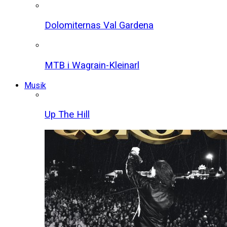
Dolomiternas Val Gardena
MTB i Wagrain-Kleinarl
Musik
Up The Hill