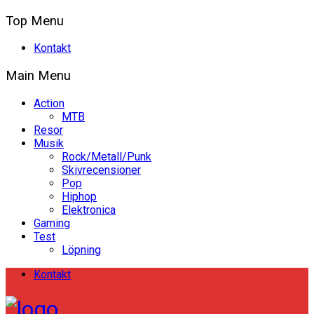
Top Menu
Kontakt
Main Menu
Action
MTB
Resor
Musik
Rock/Metall/Punk
Skivrecensioner
Pop
Hiphop
Elektronica
Gaming
Test
Löpning
Kontakt