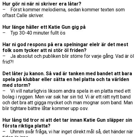
Hur gör ni när ni skriver era låtar?
– Först kommer melodierna, sedan kommer texten som
oftast Calle skriver.
Hur länge håller ett Katie Gun gig på
– Typ 30-40 minuter fullt ös
Har ni god respons på era spelningar elelr är det mest
folk som tycker att ni stör öl friden?
– Ja absolut och publiken blir större för varje gång. Vad är öl
frid?!
Det låter ju kanon. Så vad är tanken med bandet att bara
spela på klubbar eller sätta en hel platta och ta världen
med storm?
– Vi vill naturligtvis liksom andra spela in en platta med ett
bolag i ryggen. Men var sak har sin tid. Vi är ett rätt nytt band
och det bra att gigga mycket och man mognar som band. Man
blir tightare bättre låtar kommer upp osv.
Hur lång tid tror ni att det tar innan Katie Gun släpper sin
första riktiga platta?
– Uhmm svår fråga, vi har inget direkt mål så, det händer när