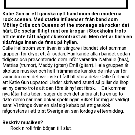
Katie Gun är ett ganska nytt band inom den moderna
rock scenen. Med starka influenser från band som
Mötley Crüe och Queens of the stoneage så rockar det
hårt. De spelar flitigt runt om krogar i Stockholm trots
att de inte fått något skivkontrakt än. Men det är bara en
tidsfråga innan de finns på hyllan.
Calle Hellström som även är sångare i bandet slöt samman
gruppen för drygt ett år sedan. Han kände alla i bandet sedan
tidigare och presenterade dem inför varandra. Nathalie (bas),
Mattias (trumor), Maddy (gitarr) Emil (gitarr). Hela gruppen är
skolade musiker och helt främmande kanske de inte var för
varandra men det var i vilket fall till stora delar Calle förtjänst
att Katie Gun uppstod. Under skrivand stund så pillar de ihop
en ny demo trots att den föra är hyfsat färsk. – De kommer
nya låtar hela tiden, säger de och det är bra att ha en up to
date demo när man bokar spelningar. Vilket för mig är väldigt
sant. Vi trängs över en slafsig kebab på ett gatukök
någonstans i ett trist Sverige en sen lördags eftermiddag.
Beskriv musiken?
– Rock n roll från början till slut.