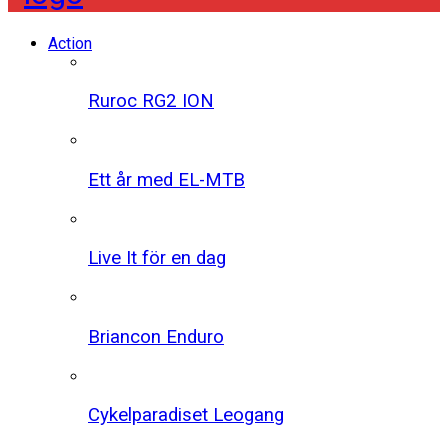
Action
Ruroc RG2 ION
Ett år med EL-MTB
Live It för en dag
Briancon Enduro
Cykelparadiset Leogang