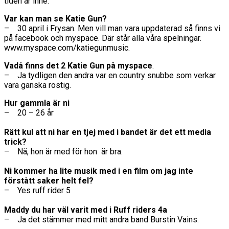
tiden är inne.
Var kan man se Katie Gun?
– 30 april i Frysan. Men vill man vara uppdaterad så finns vi
på facebook och myspace. Där står alla våra spelningar.
www.myspace.com/katiegunmusic.
Vadå finns det 2 Katie Gun på myspace
.
– Ja tydligen den andra var en country snubbe som verkar
vara ganska rostig.
Hur gammla är ni
– 20 – 26 år
Rätt kul att ni har en tjej med i bandet är det ett media
trick?
– Nä, hon är med för hon är bra.
Ni kommer ha lite musik med i en film om jag inte
förstått saker helt fel?
– Yes ruff rider 5
Maddy du har väl varit med i Ruff riders 4a
– Ja det stämmer med mitt andra band Burstin Vains.