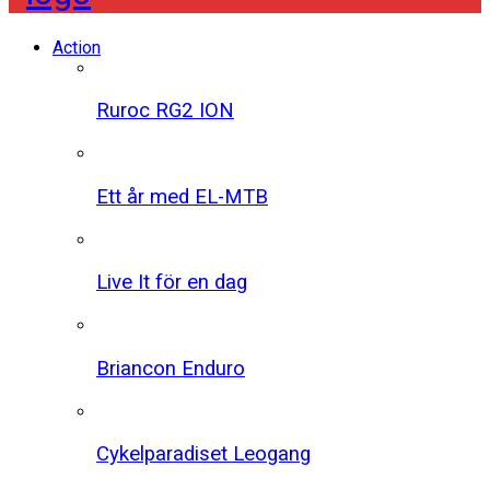
Action
Ruroc RG2 ION
Ett år med EL-MTB
Live It för en dag
Briancon Enduro
Cykelparadiset Leogang