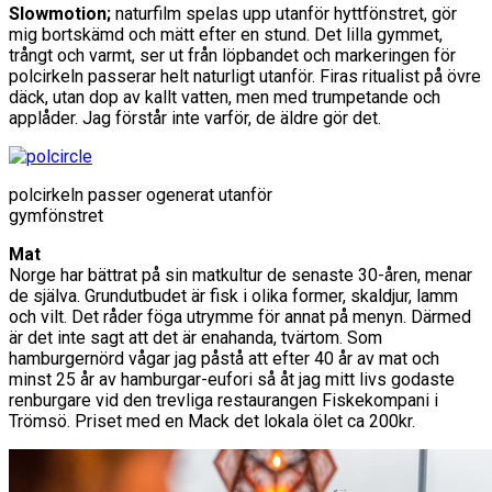
Slowmotion;
naturfilm spelas upp utanför hyttfönstret, gör
mig bortskämd och mätt efter en stund. Det lilla gymmet,
trångt och varmt, ser ut från löpbandet och markeringen för
polcirkeln passerar helt naturligt utanför. Firas ritualist på övre
däck, utan dop av kallt vatten, men med trumpetande och
applåder. Jag förstår inte varför, de äldre gör det.
polcirkeln passer ogenerat utanför
gymfönstret
Mat
Norge har bättrat på sin matkultur de senaste 30-åren, menar
de själva. Grundutbudet är fisk i olika former, skaldjur, lamm
och vilt. Det råder föga utrymme för annat på menyn. Därmed
är det inte sagt att det är enahanda, tvärtom. Som
hamburgernörd vågar jag påstå att efter 40 år av mat och
minst 25 år av hamburgar-eufori så åt jag mitt livs godaste
renburgare vid den trevliga restaurangen Fiskekompani i
Trömsö. Priset med en Mack det lokala ölet ca 200kr.