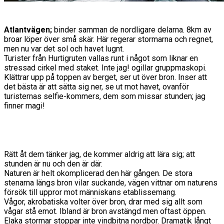
Atlantvägen;
binder samman de nordligare delarna. 8km av
broar löper över små skär. Här regerar stormarna och regnet,
men nu var det sol och havet lugnt.
Turister från Hurtigruten vallas runt i något som liknar en
stressad cirkel med staket. Inte jag! ogillar gruppmaskopi.
Klättrar upp på toppen av berget, ser ut över bron. Inser att
det bästa är att sätta sig ner, se ut mot havet, ovanför
turisternas selfie-kommers, dem som missar stunden; jag
finner magi!
Rätt åt dem tänker jag, de kommer aldrig att lära sig; att
stunden är nu och den är där.
Naturen är helt okomplicerad den här gången. De stora
stenarna längs bron vilar suckande, vägen vittnar om naturens
försök till uppror mot människans etablissemang.
Vågor, akrobatiska volter över bron, drar med sig allt som
vågar stå emot. Ibland är bron avstängd men oftast öppen.
Elaka stormar stoppar inte vindbitna nordbor. Dramatik långt