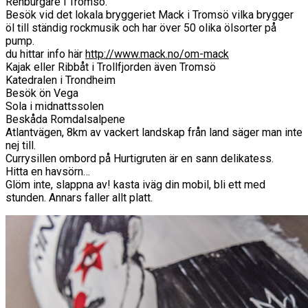
Renburgare i Tromsö.
Besök vid det lokala bryggeriet Mack i Tromsö vilka brygger
öl till ständig rockmusik och har över 50 olika ölsorter på
pump.
du hittar info här
http://www.mack.no/om-mack
Kajak eller Ribbåt i Trollfjorden även Tromsö
Katedralen i Trondheim
Besök ön Vega
Sola i midnattssolen
Beskåda Romdalsalpene
Atlantvägen, 8km av vackert landskap från land säger man inte
nej till.
Currysillen ombord på Hurtigruten är en sann delikatess.
Hitta en havsörn…
Glöm inte, slappna av! kasta iväg din mobil, bli ett med
stunden. Annars faller allt platt.