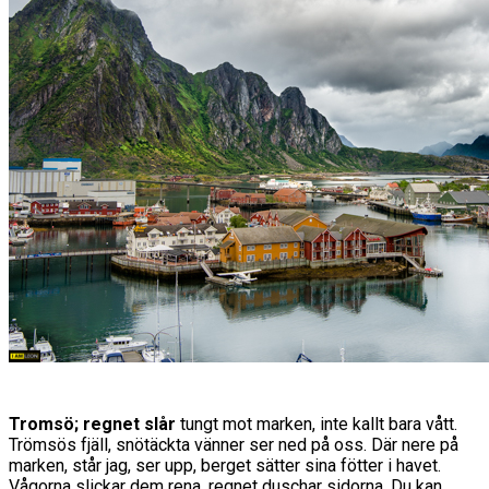
Tromsö; regnet slår
tungt mot marken, inte kallt bara vått.
Trömsös fjäll, snötäckta vänner ser ned på oss. Där nere på
marken, står jag, ser upp, berget sätter sina fötter i havet.
Vågorna slickar dem rena, regnet duschar sidorna. Du kan