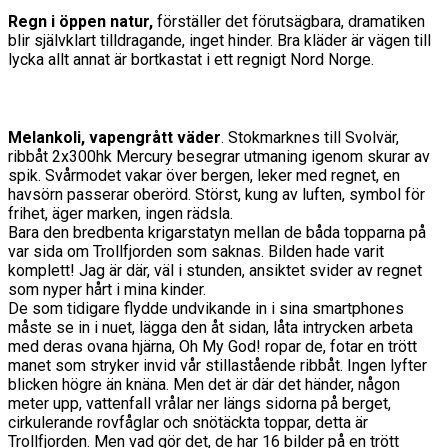
Regn i öppen natur,
förställer det förutsägbara, dramatiken
blir självklart tilldragande, inget hinder. Bra kläder är vägen till
lycka allt annat är bortkastat i ett regnigt Nord Norge.
Melankoli, vapengrått väder
. Stokmarknes till Svolvär,
ribbåt 2x300hk Mercury besegrar utmaning igenom skurar av
spik. Svårmodet vakar över bergen, leker med regnet, en
havsörn passerar oberörd. Störst, kung av luften, symbol för
frihet, äger marken, ingen rädsla.
Bara den bredbenta krigarstatyn mellan de båda topparna på
var sida om Trollfjorden som saknas. Bilden hade varit
komplett! Jag är där, väl i stunden, ansiktet svider av regnet
som nyper hårt i mina kinder.
De som tidigare flydde undvikande in i sina smartphones
måste se in i nuet, lägga den åt sidan, låta intrycken arbeta
med deras ovana hjärna, Oh My God! ropar de, fotar en trött
manet som stryker invid vår stillastående ribbåt. Ingen lyfter
blicken högre än knäna. Men det är där det händer, någon
meter upp, vattenfall vrålar ner längs sidorna på berget,
cirkulerande rovfåglar och snötäckta toppar, detta är
Trollfjorden. Men vad gör det, de har 16 bilder på en trött