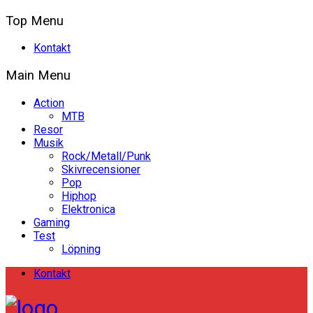
Top Menu
Kontakt
Main Menu
Action
MTB
Resor
Musik
Rock/Metall/Punk
Skivrecensioner
Pop
Hiphop
Elektronica
Gaming
Test
Löpning
Kontakt