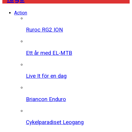
Action
Ruroc RG2 ION
Ett år med EL-MTB
Live It för en dag
Briancon Enduro
Cykelparadiset Leogang