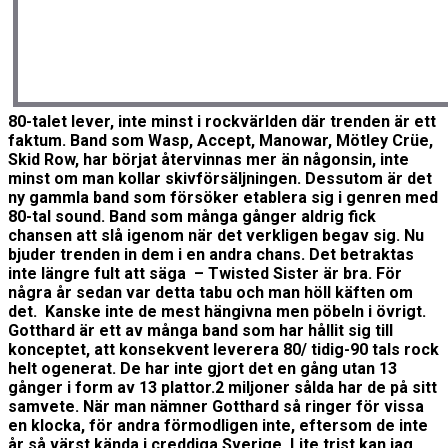
80-talet lever, inte minst i rockvärlden där trenden är ett
faktum. Band som Wasp, Accept, Manowar, Mötley Crüe,
Skid Row, har börjat återvinnas mer än någonsin, inte
minst om man kollar skivförsäljningen. Dessutom är det
ny gammla band som försöker etablera sig i genren med
80-tal sound. Band som många gånger aldrig fick
chansen att slå igenom när det verkligen begav sig. Nu
bjuder trenden in dem i en andra chans. Det betraktas
inte längre fult att säga – Twisted Sister är bra. För
några år sedan var detta tabu och man höll käften om
det. Kanske inte de mest hängivna men pöbeln i övrigt.
Gotthard är ett av många band som har hållit sig till
konceptet, att konsekvent leverera 80/ tidig-90 tals rock
helt ogenerat. De har inte gjort det en gång utan 13
gånger i form av 13 plattor.2 miljoner sålda har de på sitt
samvete. När man nämner Gotthard så ringer för vissa
en klocka, för andra förmodligen inte, eftersom de inte
år så värst kända i creddiga Sverige. Lite trist kan jag