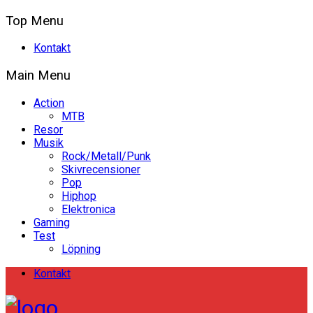
Top Menu
Kontakt
Main Menu
Action
MTB
Resor
Musik
Rock/Metall/Punk
Skivrecensioner
Pop
Hiphop
Elektronica
Gaming
Test
Löpning
Kontakt