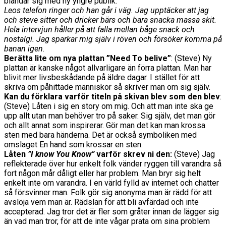
blandar sig med ny yngre publik.
Leos telefon ringer och han går i väg. Jag upptäcker att jag
och steve sitter och dricker bärs och bara snacka massa skit.
Hela intervjun håller på att falla mellan båge snack och
nostalgi. Jag sparkar mig själv i röven och försöker komma på
banan igen
.
Berätta lite om nya plattan ”Need To belive”
: (Steve) Ny
plattan är kanske något allvarligare än förra plattan. Man har
blivit mer livsbeskådande på äldre dagar. I stället för att
skriva om påhittade människor så skriver man om sig själv.
Kan du förklara varför titeln på skivan blev som den blev
:
(Steve) Låten i sig en story om mig. Och att man inte ska ge
upp allt utan man behöver tro på saker. Sig själv, det man gör
och allt annat som inspirerar. Gör man det kan man krossa
sten med bara händerna. Det är också symboliken med
omslaget En hand som krossar en sten.
Låten
”I know You Know”
varför skrev ni den:
(Steve) Jag
reflekterade över hur enkelt folk vänder ryggen till varandra så
fort någon mår dåligt eller har problem. Man bryr sig helt
enkelt inte om varandra. I en värld fylld av internet och chatter
så försvinner man. Folk gör sig anonyma man är rädd för att
avslöja vem man är. Rädslan för att bli avfärdad och inte
accepterad. Jag tror det är fler som gråter innan de lägger sig
än vad man tror, för att de inte vågar prata om sina problem