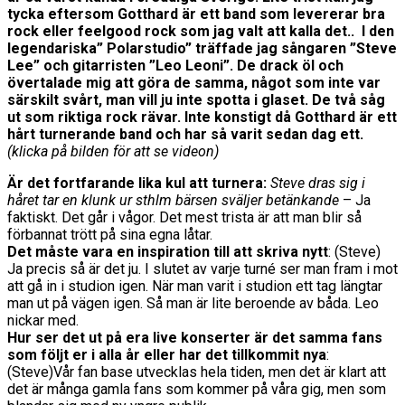
tycka eftersom Gotthard är ett band som levererar bra
rock eller feelgood rock som jag valt att kalla det.. I den
legendariska” Polarstudio” träffade jag sångaren ”Steve
Lee” och gitarristen ”Leo Leoni”. De drack öl och
övertalade mig att göra de samma, något som inte var
särskilt svårt, man vill ju inte spotta i glaset. De två såg
ut som riktiga rock rävar. Inte konstigt då Gotthard är ett
hårt turnerande band och har så varit sedan dag ett.
(klicka på bilden för att se videon)
Är det fortfarande lika kul att turnera:
Steve dras sig i
håret tar en klunk ur sthlm bärsen sväljer betänkande
– Ja
faktiskt. Det går i vågor. Det mest trista är att man blir så
förbannat trött på sina egna låtar.
Det måste vara en inspiration till att skriva nytt
: (Steve)
Ja precis så är det ju. I slutet av varje turné ser man fram i mot
att gå in i studion igen. När man varit i studion ett tag längtar
man ut på vägen igen. Så man är lite beroende av båda. Leo
nickar med.
Hur ser det ut på era live konserter är det samma fans
som följt er i alla år eller har det tillkommit nya
:
(Steve)Vår fan base utvecklas hela tiden, men det är klart att
det är många gamla fans som kommer på våra gig, men som