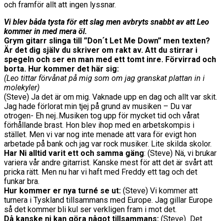
och framför allt att ingen lyssnar.
Vi blev båda tysta för ett slag men avbryts snabbt av att Leo
kommer in med mera öl.
Grym gitarr slinga till ”Don´t Let Me Down” men texten?
Är det dig själv du skriver om rakt av. Att du stirrar i
spegeln och ser en man med ett tomt inre. Förvirrad och
borta. Hur kommer det här sig:
(Leo tittar förvånat på mig som om jag granskat plattan in i
molekyler)
(Steve) Ja det är om mig. Vaknade upp en dag och allt var skit.
Jag hade förlorat min tjej på grund av musiken – Du var
otrogen- Eh nej..Musiken tog upp för mycket tid och vårat
förhållande brast. Hon blev ihop med en arbetskompis i
stället. Men vi var nog inte menade att vara för evigt hon
arbetade på bank och jag var rock musiker. Lite skilda skolor.
Har Ni alltid varit ett och samma gäng
: (Steve) Nä, vi brukar
variera vår andre gitarrist. Kanske mest för att det är svårt att
pricka rätt. Men nu har vi haft med Freddy ett tag och det
funkar bra.
Hur kommer er nya turné se ut:
(Steve) Vi kommer att
turnera i Tyskland tillsammans med Europe. Jag gillar Europe
så det kommer bli kul ser verkligen fram i mot det.
Då kanske ni kan göra något tillsammans:
(Steve) Det