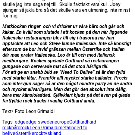
skulle jag inte säga nej till.. Skulle faktiskt vara kul . Joey
sjunger så jäkla bra så det skulle vara en utmaning, inte minst
för mig.
Matklockan ringer och vi dricker ur våra bärs och går och
käkar. En kväll som slutade i att kocken på den när liggande
Italienska restaurangen blev till sig i trasorna när han
upptäckte att Leo och Steve kunde italienska. Inte så konstigt
eftersom de bor invid gränsen mellan Österrike och Italien
där man pratar Italienska. Leo är till och med italiensk
medborgare. Kocken spelade Gotthard så restaurangen
gungade och serverade mat så det stod härliga till.
För att ge en snabb bild av ”Need To Belive” så är den fylld
med starka låtar. Framför allt mycket starka ballader. Precis
som intervjun säger så är den något mindre party än de andra
och mycket allvarligare. Men det gör den absolut inte dålig,
bara mer känsloladdad. Självklart bjuds på det även på glada
fartfyllda rock tracks i vanlig Gotthard anda.
Text/ Foto Leon Grimaldi
Tags:
edge
edge sweden
europe
Gotthard
hard
rock
hårdrock
Leon Grimaldi
metall
need to
belive
österrike
rock
tyskland