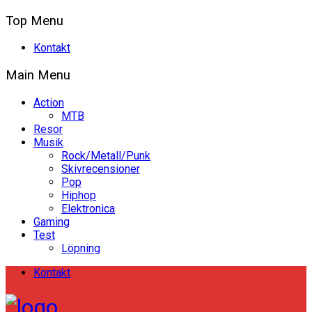
Top Menu
Kontakt
Main Menu
Action
MTB
Resor
Musik
Rock/Metall/Punk
Skivrecensioner
Pop
Hiphop
Elektronica
Gaming
Test
Löpning
Kontakt