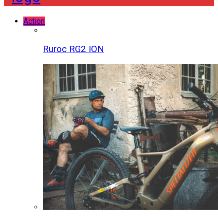
Action
Ruroc RG2 ION