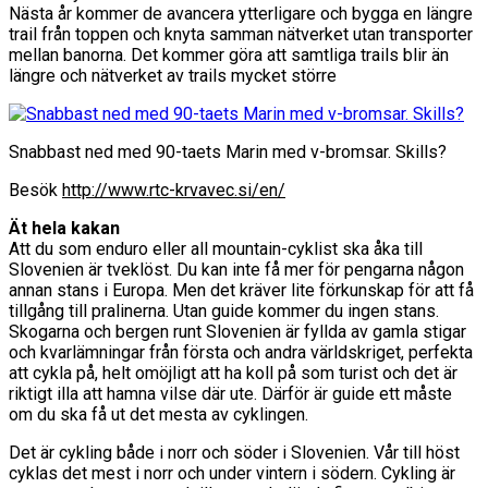
Nästa år kommer de avancera ytterligare och bygga en längre
trail från toppen och knyta samman nätverket utan transporter
mellan banorna. Det kommer göra att samtliga trails blir än
längre och nätverket av trails mycket större
Snabbast ned med 90-taets Marin med v-bromsar. Skills?
Besök
http://www.rtc-krvavec.si/en/
Ät hela kakan
Att du som enduro eller all mountain-cyklist ska åka till
Slovenien är tveklöst. Du kan inte få mer för pengarna någon
annan stans i Europa. Men det kräver lite förkunskap för att få
tillgång till pralinerna. Utan guide kommer du ingen stans.
Skogarna och bergen runt Slovenien är fyllda av gamla stigar
och kvarlämningar från första och andra världskriget, perfekta
att cykla på, helt omöjligt att ha koll på som turist och det är
riktigt illa att hamna vilse där ute. Därför är guide ett måste
om du ska få ut det mesta av cyklingen.
Det är cykling både i norr och söder i Slovenien. Vår till höst
cyklas det mest i norr och under vintern i södern. Cykling är