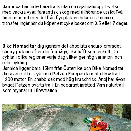
Jamnica har inte
bara trails utan en rejäl naturupplevelse
med vackra vyer, fantastisk skog med tillhörande utsikt.Två
timmar norrut med bil från flygplatsen hitar du Jamnica,
transfer ingår när du köper ett cykelpaket om 3,5 eller 7 dagar.
Bike Nomad tar
dig igenom det absoluta enduro-området,
cherry picking efter din förmåga, lika tufft som enkelt. Du
cyklar i olika regioner varje dag vilket ger hög variation, och
rolig cykling.
Jannica ligger bara 15km från Österrike och Bike Nomad tar
dig även dit för cykling i Petzen Europas längsta flow trail
1200 meter. En snabb sak med hög kraschrisk. Anej har även
byggt Petzen svarta trail. En noggrant inrättad 7km naturtrail
som mynnar ut i flowtrailen.