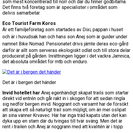
som mest koncentrerad till norr och där du finner godbitarna.
Det finns två företag som är specialister i området som
delvis samarbetar.
Eco Tourist Farm Koros
Är ett familjeföretag som startades av Dixi, pappan i huset
och är i huvudsak han och hans son Anej som är guider under
namnet Bike Nomad.
Pensionatet drivs jämte deras eco-gård
därför är allt som serveras ekologiskt odlat och till stora delar
producerat på gården. Inrättningen ligger i det vackra Jamnica,
det absoluta området för mtb och enduro.
Det är i bergen det händer
Invid hotellet har
Anej egenhändigt skapat trails som startar
direkt vid entrén och går rakt in i skogen för att sedan ringla
sig nedför bergen invid. Noggrant och varsamt har de försökt
att skapa ett så naturligt trail som möjligt, om än mer oslipat
än sina vänner Krvavec. Här har inga träd kapats utan det kan
dyka upp en stam där du tvingas till tvär sväng. Men det är
rent i trailen och Anej är noggrann med att kvalitén är i topp.