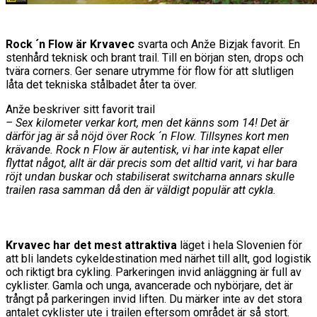
Rock ´n Flow är Krvavec
svarta och Anže Bizjak favorit. En
stenhård teknisk och brant trail. Till en början sten, drops och
tvära corners. Ger senare utrymme för flow för att slutligen
låta det tekniska stålbadet åter ta över.
Anže beskriver sitt favorit trail
– Sex kilometer verkar kort, men det känns som 14! Det är
därför jag är så nöjd över Rock ´n Flow. Tillsynes kort men
krävande. Rock n Flow är autentisk, vi har inte kapat eller
flyttat något, allt är där precis som det alltid varit, vi har bara
röjt undan buskar och stabiliserat switcharna annars skulle
trailen rasa samman då den är väldigt populär att cykla.
Krvavec har det mest attraktiva
läget i hela Slovenien för
att bli landets cykeldestination med närhet till allt, god logistik
och riktigt bra cykling. Parkeringen invid anläggning är full av
cyklister. Gamla och unga, avancerade och nybörjare, det är
trångt på parkeringen invid liften. Du märker inte av det stora
antalet cyklister ute i trailen eftersom området är så stort.