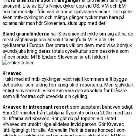
Trots sina stora sportframgångar
är Slovenien tämligen
anonymt. Lite av EU´s Ninjor, dyker upp vid OS, VM och EM
och tar medaljer från vad vi tror är självklara vinnare. Det gäller
även mtb-cyklingen och många gånger rycker man bara på
axlarna när man hör Slovenien, sluta upp med det!
Bland grannländerna
har Slovenien ett rykte om sig att ha de
mest våghalsiga och absolut talangfulla MTB och DH
cyklisterna i Europa. Det pratas väl om dem, med viss ödmjuk
avundsjuka kring deras totala cykelkultur som beskrivs som
rå och orädd. MTB Enduro Slovenien är ett faktum!
Krvavec
I takt med att mtb-cyklingen växt rejält kommersiellt byggs
det parker som aldrig förr kring skid-resorterna. Men självklart
enligt slovenskstil vilken kan vara den absoluta för friåkare
som vill fostras och utveckla sin cykling.
Krvavec är intressant resort
som adopterat behoven tidigt.
Bara 20 minuter från Ljubljana flygplats och ca 200kr med taxi
till liftarna vid Krvavec. Bor gör du på toppen vid Hotel
Krvavec ett utsökt läge alldeles invid parken. Gör Krvavec
lättillgängligt för alla. Adrenalin Park är deras koncept som
inkluderar cykling bland en mängd andra aktiviteter. MTB är