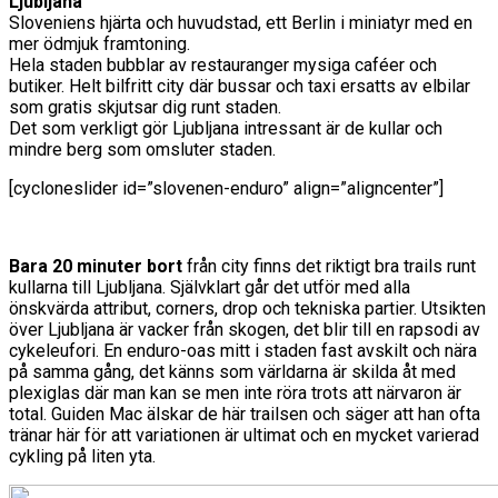
Ljubljana
Sloveniens hjärta och huvudstad, ett Berlin i miniatyr med en
mer ödmjuk framtoning.
Hela staden bubblar av restauranger mysiga caféer och
butiker. Helt bilfritt city där bussar och taxi ersatts av elbilar
som gratis skjutsar dig runt staden.
Det som verkligt gör Ljubljana intressant är de kullar och
mindre berg som omsluter staden.
[cycloneslider id=”slovenen-enduro” align=”aligncenter”]
Bara 20 minuter bort
från city finns det riktigt bra trails runt
kullarna till Ljubljana. Självklart går det utför med alla
önskvärda attribut, corners, drop och tekniska partier. Utsikten
över Ljubljana är vacker från skogen, det blir till en rapsodi av
cykeleufori. En enduro-oas mitt i staden fast avskilt och nära
på samma gång, det känns som världarna är skilda åt med
plexiglas där man kan se men inte röra trots att närvaron är
total. Guiden Mac älskar de här trailsen och säger att han ofta
tränar här för att variationen är ultimat och en mycket varierad
cykling på liten yta.