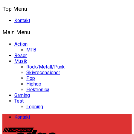
Top Menu
Kontakt
Main Menu
Action
MTB
Resor
Musik
Rock/Metall/Punk
Skivrecensioner
Pop
Hiphop
Elektronica
Gaming
Test
Löpning
Kontakt