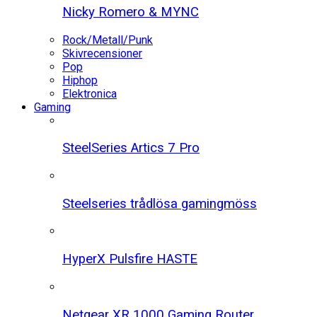
Nicky Romero & MYNC
Rock/Metall/Punk
Skivrecensioner
Pop
Hiphop
Elektronica
Gaming
SteelSeries Artics 7 Pro
Steelseries trådlösa gamingmöss
HyperX Pulsfire HASTE
Netgear XR 1000 Gaming Router