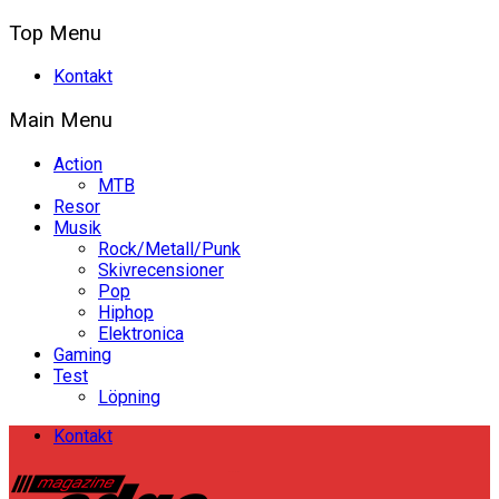
Top Menu
Kontakt
Main Menu
Action
MTB
Resor
Musik
Rock/Metall/Punk
Skivrecensioner
Pop
Hiphop
Elektronica
Gaming
Test
Löpning
Kontakt