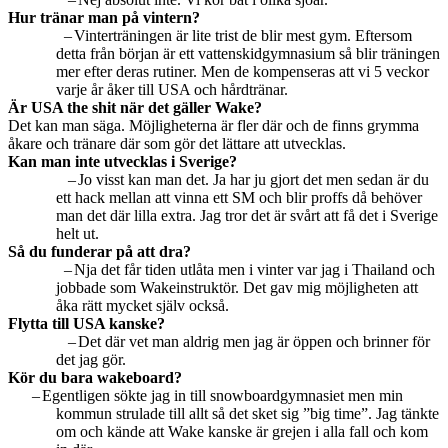
Hur tränar man på vintern?
–
Vinterträningen är lite trist de blir mest gym. Eftersom
detta från början är ett vattenskidgymnasium så blir träningen
mer efter deras rutiner. Men de kompenseras att vi 5 veckor
varje år åker till USA och hårdtränar.
Är USA the shit när det gäller Wake?
Det kan man säga. Möjligheterna är fler där och de finns grymma
åkare och tränare där som gör det lättare att utvecklas.
Kan man inte utvecklas i Sverige?
–
Jo visst kan man det. Ja har ju gjort det men sedan är du
ett hack mellan att vinna ett SM och blir proffs då behöver
man det där lilla extra. Jag tror det är svårt att få det i Sverige
helt ut.
Så du funderar på att dra?
–
Nja det får tiden utlåta men i vinter var jag i Thailand och
jobbade som Wakeinstruktör. Det gav mig möjligheten att
åka rätt mycket själv också.
Flytta till USA kanske?
–
Det där vet man aldrig men jag är öppen och brinner för
det jag gör.
Kör du bara wakeboard?
–
Egentligen sökte jag in till snowboardgymnasiet men min
kommun strulade till allt så det sket sig ”big time”. Jag tänkte
om och kände att Wake kanske är grejen i alla fall och kom