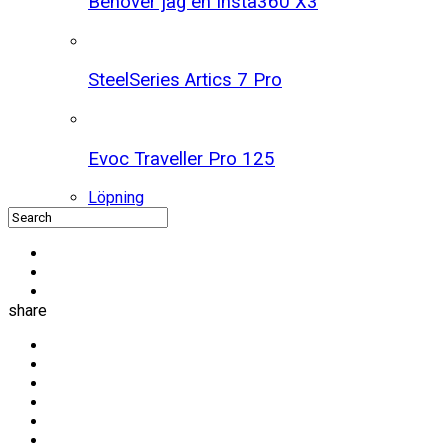
Behöver jag en Insta360 X3
SteelSeries Artics 7 Pro
Evoc Traveller Pro 125
Löpning
share