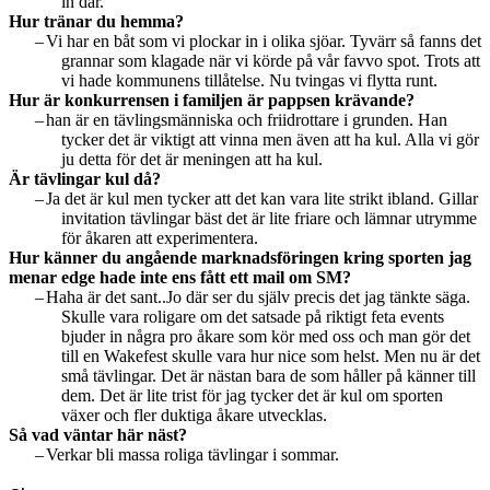
in där.
Hur tränar du hemma?
–
Vi har en båt som vi plockar in i olika sjöar. Tyvärr så fanns det
grannar som klagade när vi körde på vår favvo spot.
Trots att
vi hade kommunens tillåtelse. Nu tvingas vi flytta runt.
Hur är konkurrensen i familjen är pappsen krävande?
–
han är en tävlingsmänniska och friidrottare i grunden. Han
tycker det är viktigt att vinna men även att ha kul. Alla vi gör
ju detta för det är meningen att ha kul.
Är tävlingar kul då?
–
Ja det är kul men tycker att det kan vara lite strikt ibland. Gillar
invitation tävlingar bäst det är lite friare och lämnar utrymme
för åkaren att experimentera.
Hur känner du angående marknadsföringen kring sporten jag
menar edge hade inte ens fått ett mail om SM?
–
Haha är det sant..Jo där ser du själv precis det jag tänkte säga.
Skulle vara roligare om det satsade på riktigt feta events
bjuder in några pro åkare som kör med oss och man gör det
till en Wakefest skulle vara hur nice som helst. Men nu är det
små tävlingar. Det är nästan bara de som håller på känner till
dem. Det är lite trist för jag tycker det är kul om sporten
växer och fler duktiga åkare utvecklas.
Så vad väntar här näst?
–
Verkar bli massa roliga tävlingar i sommar.