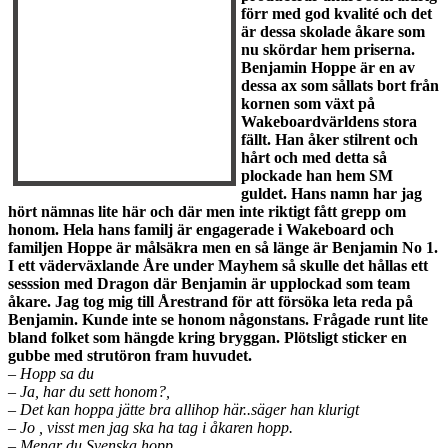
förr med god kvalité och det
är dessa skolade åkare som
nu skördar hem priserna.
Benjamin Hoppe är en av
dessa ax som sållats bort från
kornen som växt på
Wakeboardvärldens stora
fällt. Han åker stilrent och
hårt och med detta så
plockade han hem SM
guldet. Hans namn har jag
hört nämnas lite här och där men inte riktigt fått grepp om
honom. Hela hans familj är engagerade i Wakeboard och
familjen Hoppe är målsäkra men en så länge är Benjamin No 1.
I ett väderväxlande Åre under Mayhem så skulle det hållas ett
sesssion med Dragon där Benjamin är upplockad som team
åkare. Jag tog mig till Årestrand för att försöka leta reda på
Benjamin. Kunde inte se honom någonstans. Frågade runt lite
bland folket som hängde kring bryggan. Plötsligt sticker en
gubbe med strutöron fram huvudet.
– Hopp sa du
– Ja, har du sett honom?,
– Det kan hoppa jätte bra allihop här..säger han klurigt
– Jo , visst men jag ska ha tag i åkaren hopp.
– Menar du Svenska hopp