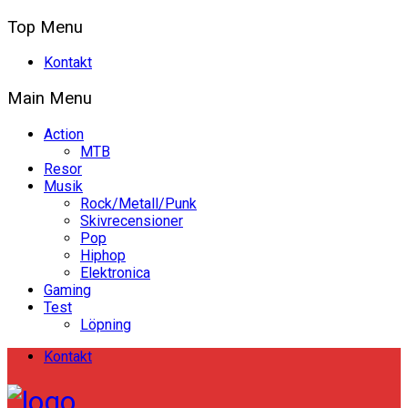
Top Menu
Kontakt
Main Menu
Action
MTB
Resor
Musik
Rock/Metall/Punk
Skivrecensioner
Pop
Hiphop
Elektronica
Gaming
Test
Löpning
Kontakt