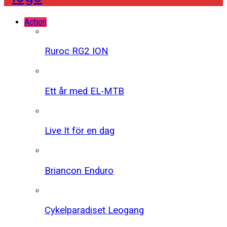
Action
Ruroc RG2 ION
Ett år med EL-MTB
Live It för en dag
Briancon Enduro
Cykelparadiset Leogang