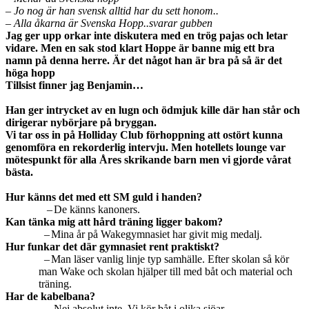
– Jo nog är han svensk alltid har du sett honom..
– Alla åkarna är Svenska Hopp..svarar gubben
Jag ger upp orkar inte diskutera med en trög pajas och letar
vidare. Men en sak stod klart Hoppe är banne mig ett bra
namn på denna herre. Är det något han är bra på så är det
höga hopp
Tillsist finner jag Benjamin…
Han ger intrycket av en lugn och ödmjuk kille där han står och
dirigerar nybörjare på bryggan.
Vi tar oss in på Holliday Club förhoppning att ostört kunna
genomföra en rekorderlig intervju. Men hotellets lounge var
mötespunkt för alla Åres skrikande barn men vi gjorde vårat
bästa.
Hur känns det med ett SM guld i handen?
–
De känns kanoners.
Kan tänka mig att hård träning ligger bakom?
–
Mina år på Wakegymnasiet har givit mig medalj.
Hur funkar det där gymnasiet rent praktiskt?
–
Man läser vanlig linje typ samhälle. Efter skolan så kör
man Wake och skolan hjälper till med båt och material och
träning.
Har de kabelbana?
–
Nej absolut inte. Vi kör båt i olika sjöar.