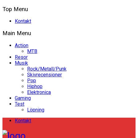
Top Menu
Kontakt
Main Menu
Action
MTB
Resor
Musik
Rock/Metall/Punk
Skivrecensioner
Pop
Hiphop
Elektronica
Gaming
Test
Löpning
Kontakt