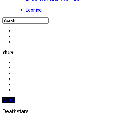
Löpning
share
Musik
Deathstars