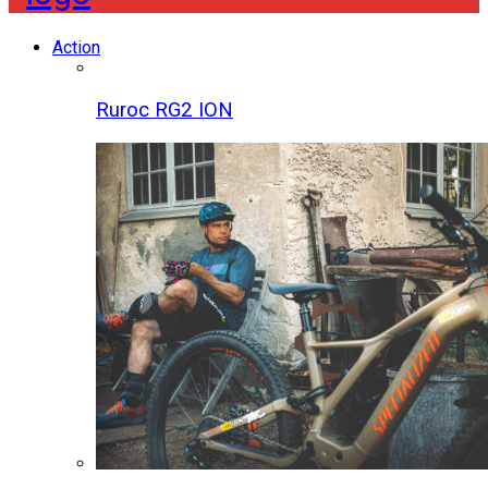
Action
Ruroc RG2 ION