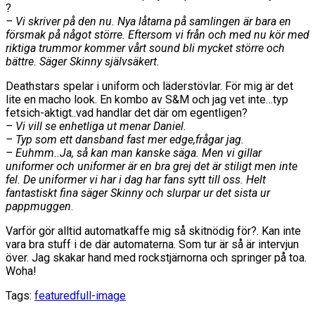
?
– Vi skriver på den nu. Nya låtarna på samlingen är bara en
försmak på något större. Eftersom vi från och med nu kör med
riktiga trummor kommer vårt sound bli mycket större och
bättre. Säger Skinny självsäkert.
Deathstars spelar i uniform och läderstövlar. För mig är det
lite en macho look. En kombo av S&M och jag vet inte…typ
fetsich-aktigt..vad handlar det där om egentligen?
– Vi vill se enhetliga ut menar Daniel.
– Typ som ett dansband fast mer edge,frågar jag.
– Euhmm..Ja, så kan man kanske säga. Men vi gillar
uniformer och uniformer är en bra grej det är stiligt men inte
fel. De uniformer vi har i dag har fans sytt till oss. Helt
fantastiskt fina säger Skinny och slurpar ur det sista ur
pappmuggen
.
Varför gör alltid automatkaffe mig så skitnödig för?. Kan inte
vara bra stuff i de där automaterna. Som tur är så är intervjun
över. Jag skakar hand med rockstjärnorna och springer på toa.
Woha!
Tags:
featured
full-image