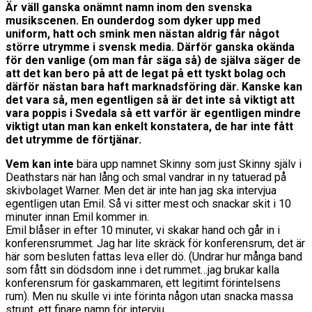
Är väll ganska onämnt namn inom den svenska
musikscenen. En ounderdog som dyker upp med
uniform, hatt och smink men nästan aldrig får något
större utrymme i svensk media. Därför ganska okända
för den vanlige (om man får säga så) de själva säger de
att det kan bero på att de legat på ett tyskt bolag och
därför nästan bara haft marknadsföring där. Kanske kan
det vara så, men egentligen så är det inte så viktigt att
vara poppis i Svedala så ett varför är egentligen mindre
viktigt utan man kan enkelt konstatera, de har inte fått
det utrymme de förtjänar.
Vem kan inte
bära upp namnet Skinny som just Skinny själv i
Deathstars när han lång och smal vandrar in ny tatuerad på
skivbolaget Warner. Men det är inte han jag ska intervjua
egentligen utan Emil. Så vi sitter mest och snackar skit i 10
minuter innan Emil kommer in.
Emil blåser in efter 10 minuter, vi skakar hand och går in i
konferensrummet. Jag har lite skräck för konferensrum, det är
här som besluten fattas leva eller dö. (Undrar hur många band
som fått sin dödsdom inne i det rummet…jag brukar kalla
konferensrum för gaskammaren, ett legitimt förintelsens
rum). Men nu skulle vi inte förinta någon utan snacka massa
strunt, ett finare namn för intervju.