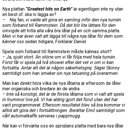
Nya plattan
“Greatest hits on Earth”
är egentligen inte ny utan
en best of..ska ni lägga av?
– Nej fan, vi valde att göra en samling inför den nya turnén
som förband till Rammstein. Då det blir lite lättare för den
oinvigde att hitta alla våra bra låtar på en och samma platta.
Men vi har även valt att lägga till några nya låtar för dem som
känner oss sedan tidigare, Förklarar Daniel.
Spela som förband till Rammstein måste kännas stort?
– Ja, sjukt stort. Än större om vi får följa med hela turnén.
Först får vi spela på två shower efter det vet vi om vi kan
fortsätta. Antar att det är någon säkerhetsgrej. Säger Skinny
samtidigt som han smeker sin nya tatuering på överarmen.
Man kan direkt höra vilka de nya låtarna är eftersom de låter
mer organiska och bredare än de andra.
– Inte så konstigt, det är de första låtarna som vi valt att spela
in trummor live på. Vi har aldrig gjort det förut utan det har
varit programmerat. Eftersom resultatet blev så bra kommer vi
alltid att göra det i fortsättningen. Berättar Emil samtidigt som
vårt automatkaffe serveras i pappmugg.
När kan vi förvänta oss en sprojtans platta med bara nya låtar